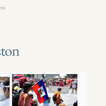
cto
ston